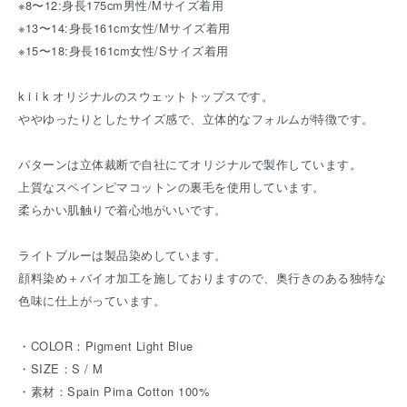
※8〜12:身長175cm男性/Mサイズ着用
※13〜14:身長161cm女性/Mサイズ着用
※15〜18:身長161cm女性/Sサイズ着用
k i i k オリジナルのスウェットトップスです。
ややゆったりとしたサイズ感で、立体的なフォルムが特徴です。
パターンは立体裁断で自社にてオリジナルで製作しています。
上質なスペインピマコットンの裏毛を使用しています。
柔らかい肌触りで着心地がいいです。
ライトブルーは製品染めしています。
顔料染め＋バイオ加工を施しておりますので、奥行きのある独特な
色味に仕上がっています。
・COLOR：Pigment Light Blue
・SIZE：S / M
・素材：Spain Pima Cotton 100%