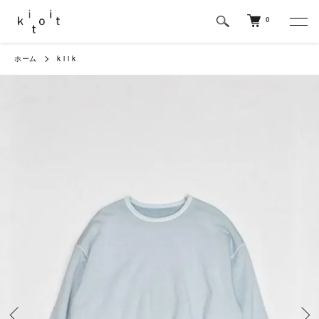
0
ホーム
k i i k