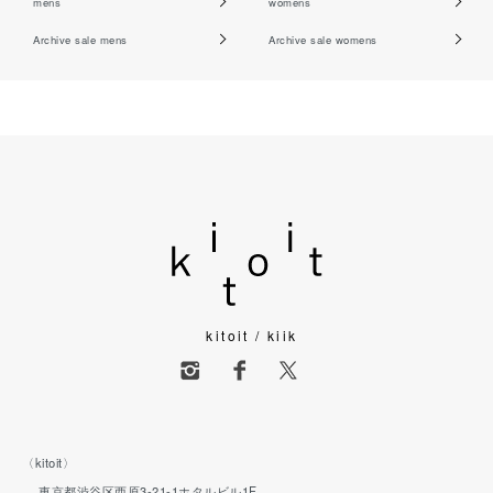
mens
womens
Archive sale mens
Archive sale womens
kitoit / kiik
〈kitoit〉
東京都渋谷区西原3-21-1ホタルビル1F