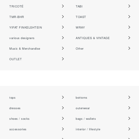
TRICOTÉ
TABI
TMR-BHR
TOAST
YIFAT FINKELSHTEIN
WRAY
various designers
ANTIQUES & VINTAGE
Music & Merchandise
Other
OUTLET
tops
bottoms
dresses
outerwear
shoes / socks
bags / wallets
accessories
interior / lifestyle