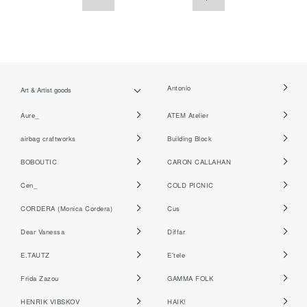
Antonio
Art & Artist goods
Aure_
ATEM Atelier
airbag craftworks
Building Block
BOBOUTIC
CARON CALLAHAN
Cen_
COLD PICNIC
CORDERA (Monica Cordera)
Cus
Dear Vanessa
Diffar
E.TAUTZ
E'tele
Frida Zazou
GAMMA FOLK
HENRIK VIBSKOV
HAIK!