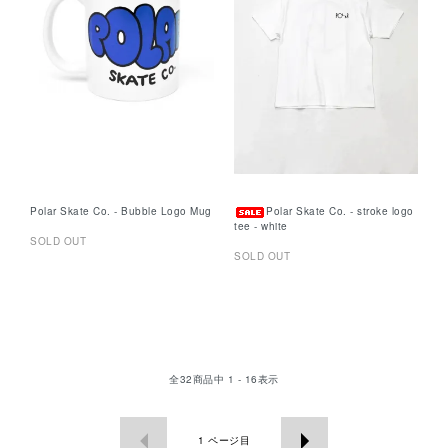
Polar Skate Co. - Bubble Logo Mug
Polar Skate Co. - stroke logo
tee - white
SOLD OUT
SOLD OUT
全
32
商品中
1 - 16
表示
1
ページ目