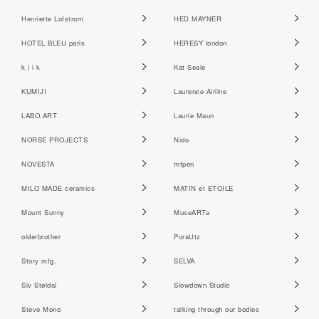
Henriette Lofstrom
HED MAYNER
HOTEL BLEU paris
HERESY london
k i i k
Kat Seale
KUMIJI
Laurence Airline
LABO.ART
Laurie Maun
NORSE PROJECTS
Nido
NOVESTA
mfpen
MILO MADE ceramics
MATIN et ETOILE
Mount Sunny
MuseARTa
olderbrother
PuraUtz
Story mfg.
SELVA
Siv Støldal
Slowdown Studio
Steve Mono
talking through our bodies