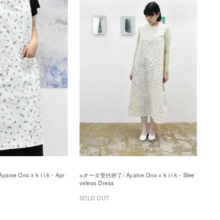
e Ono x k i i k - Apr
※オーダ受付終了/ Ayame Ono x k i i k - Slee
veless Dress
SOLD OUT