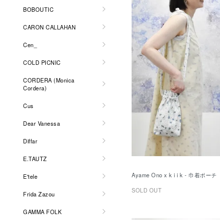
BOBOUTIC
CARON CALLAHAN
Cen_
COLD PICNIC
CORDERA (Monica
Cordera)
Cus
Dear Vanessa
Diffar
E.TAUTZ
Ayame Ono x k i i k - 巾着ポーチ
E'tele
SOLD OUT
Frida Zazou
GAMMA FOLK