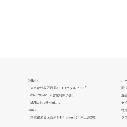
〈kitoit〉
ホ
東京都渋谷区西原3-21-1ホタルビル1F
配
03-5790-9157(営業時間のみ)
返
MAIL: info@kitoit.net
支
〈kiik〉
特
東京都渋谷区西原3-1-4 Vines代々木上原202
プ