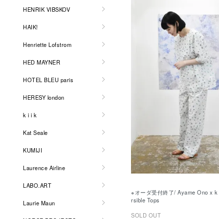
HENRIK VIBSKOV
HAIK!
Henriette Lofstrom
HED MAYNER
HOTEL BLEU paris
HERESY london
k i i k
Kat Seale
KUMIJI
Laurence Airline
LABO.ART
※オーダ受付終了/ Ayame Ono x k i i
rsible Tops
Laurie Maun
SOLD OUT