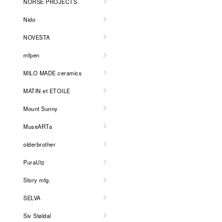
NORSE PROJECTS
Nido
NOVESTA
mfpen
MILO MADE ceramics
MATIN et ETOILE
Mount Sunny
MuseARTa
olderbrother
PuraUtz
Story mfg.
SELVA
Siv Støldal