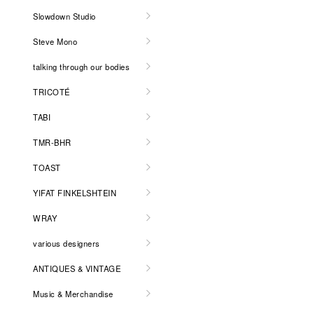
Slowdown Studio
Steve Mono
talking through our bodies
TRICOTÉ
TABI
TMR-BHR
TOAST
YIFAT FINKELSHTEIN
WRAY
various designers
ANTIQUES & VINTAGE
Music & Merchandise