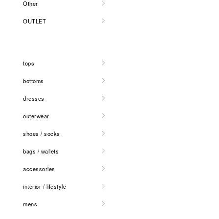
Other
OUTLET
tops
bottoms
dresses
outerwear
shoes / socks
bags / wallets
accessories
interior / lifestyle
mens