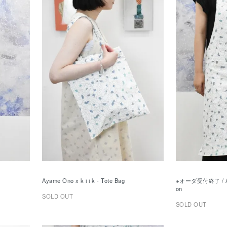
Ayame Ono x k i i k - Tote Bag
※オーダ受付終了 / Ayam
on
SOLD OUT
SOLD OUT