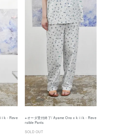
 k - Reve
※オーダ受付終了/ Ayame Ono x k i i k - Reve
rsible Pants
SOLD OUT