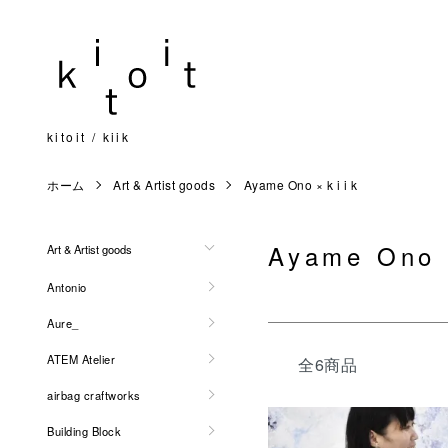
kitoit / kiik
ホーム
Art & Artist goods
Ayame Ono × k i i k
Ayame Ono ×
Art & Artist goods
Antonio
Aure_
ATEM Atelier
全6商品
airbag craftworks
Building Block